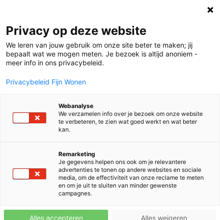
Privacy op deze website
We leren van jouw gebruik om onze site beter te maken; jij
bepaalt wat we mogen meten. Je bezoek is altijd anoniem -
meer info in ons privacybeleid.
Privacybeleid Fijn Wonen
Oops
Webanalyse
de pagina is niet gevonden
We verzamelen info over je bezoek om onze website
te verbeteren, te zien wat goed werkt en wat beter
kan.
Remarketing
Je gegevens helpen ons ook om je relevantere
advertenties te tonen op andere websites en sociale
media, om de effectiviteit van onze reclame te meten
en om je uit te sluiten van minder gewenste
campagnes.
Dat is niet fijn! De door jou
Alles accepteren
Alles weigeren