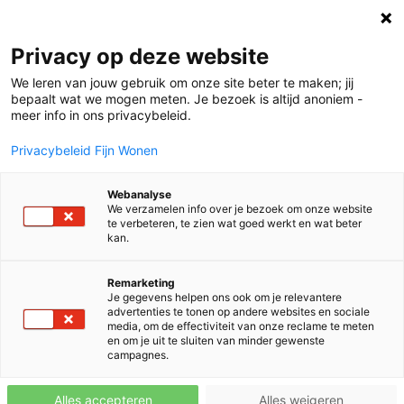
Privacy op deze website
We leren van jouw gebruik om onze site beter te maken; jij
bepaalt wat we mogen meten. Je bezoek is altijd anoniem -
meer info in ons privacybeleid.
Privacybeleid Fijn Wonen
Oops
Webanalyse
de pagina is niet gevonden
We verzamelen info over je bezoek om onze website
te verbeteren, te zien wat goed werkt en wat beter
kan.
Remarketing
Je gegevens helpen ons ook om je relevantere
advertenties te tonen op andere websites en sociale
media, om de effectiviteit van onze reclame te meten
en om je uit te sluiten van minder gewenste
campagnes.
Dat is niet fijn! De door jou
Alles accepteren
Alles weigeren