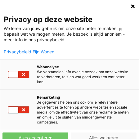
Privacy op deze website
We leren van jouw gebruik om onze site beter te maken; jij
bepaalt wat we mogen meten. Je bezoek is altijd anoniem -
meer info in ons privacybeleid.
Privacybeleid Fijn Wonen
Kan ik ook gegevens van vorig
Webanalyse
jaar zien op het dashboard?
We verzamelen info over je bezoek om onze website
te verbeteren, te zien wat goed werkt en wat beter
kan.
Remarketing
Je gegevens helpen ons ook om je relevantere
advertenties te tonen op andere websites en sociale
media, om de effectiviteit van onze reclame te meten
en om je uit te sluiten van minder gewenste
campagnes.
i
Ja, je kunt de gegevens terug kijken tot januari
Alles accepteren
Alles weigeren