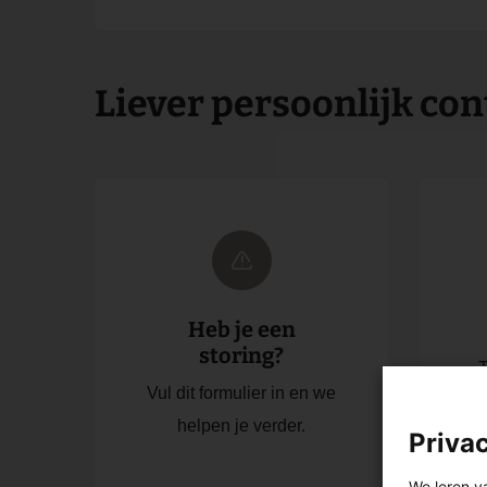
Liever persoonlijk con
Heb je een
storing?
T
Vul dit formulier in en we
helpen je verder.
Priva
We leren v