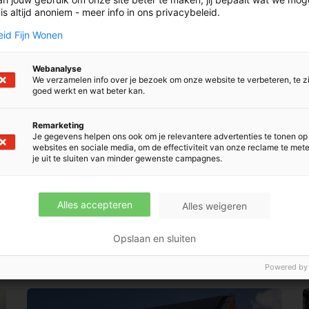
s altijd anoniem - meer info in ons privacybeleid.
eid Fijn Wonen
Webanalyse
We verzamelen info over je bezoek om onze website te verbeteren, te z
goed werkt en wat beter kan.
estie?
ouw klacht of
Remarketing
Contact opneme
Je gegevens helpen ons ook om je relevantere advertenties te tonen op
websites en sociale media, om de effectiviteit van onze reclame te met
je uit te sluiten van minder gewenste campagnes.
Alles accepteren
Alles weigeren
Opslaan en sluiten
Powered by