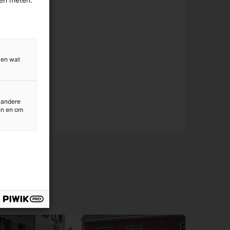
ien wat
n
 andere
en en om