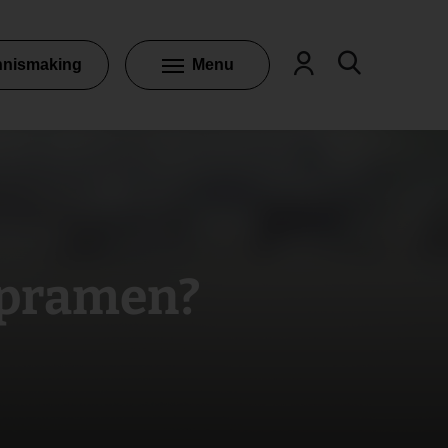
nnismaking
Menu
iepramen?