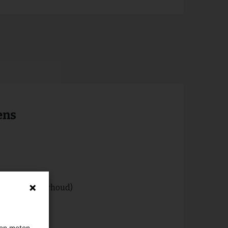
ens
service onderhoud)
.nl
gen meten.