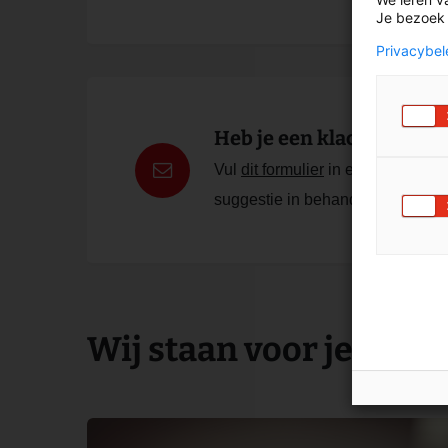
Je bezoek i
Privacybel
Heb je een klacht of sugg
Vul
dit formulier
in en we nemen j
suggestie in behandeling.
Wij staan voor je klaar