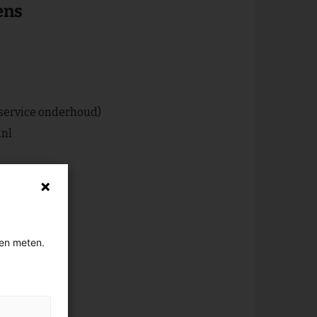
ens
service onderhoud)
.nl
gen meten.
n