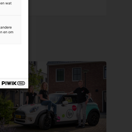
ien wat
 andere
en en om