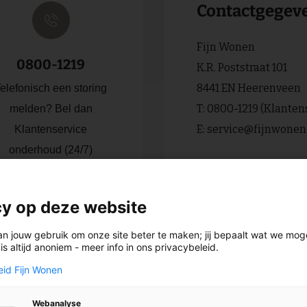
Contactgegev
Fijn Wonen
0800-1219
K.R. Poststraat 101
8441 EN Heerenveen
elefonisch een storing
T:
0800-1219
(Klanten
melden? Bel dan
E:
service@fijnwonen
Klantenservice
onderhoud (24/7)
cy op deze website
an jouw gebruik om onze site beter te maken; jij bepaalt wat we mo
s altijd anoniem - meer info in ons privacybeleid.
estie?
eid Fijn Wonen
ouw klacht of
Contact opneme
Webanalyse