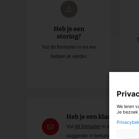
Heb je een
storing?
T
Vul dit formulier in en we
helpen je verder.
Priva
We leren v
Je bezoek i
Heb je een klacht of sugg
Privacybel
Vul
dit formulier
in en we nemen j
suggestie in behandeling.