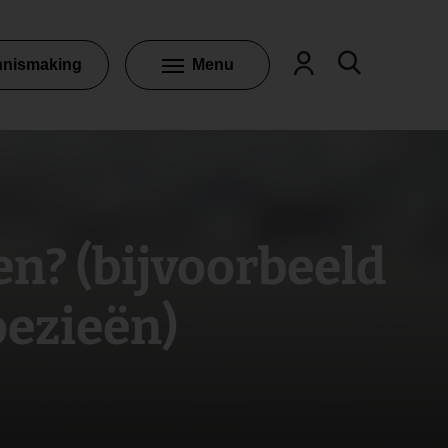
nnismaking
Menu
en? (bijvoorbeeld
oezieën)