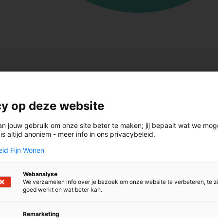
tact
cy op deze website
an jouw gebruik om onze site beter te maken; jij bepaalt wat we mo
s altijd anoniem - meer info in ons privacybeleid.
Contactgegev
eid Fijn Wonen
Fijn Wonen
Webanalyse
0800-1219
We verzamelen info over je bezoek om onze website te verbeteren, te z
K.R. Poststraat 101
goed werkt en wat beter kan.
8441 EN Heerenveen
elefonisch een storing
T:
0800-1219
(Klanten
melden? Bel dan
Remarketing