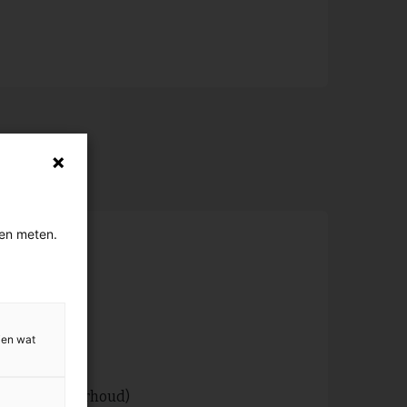
gen meten.
ens
ien wat
service onderhoud)