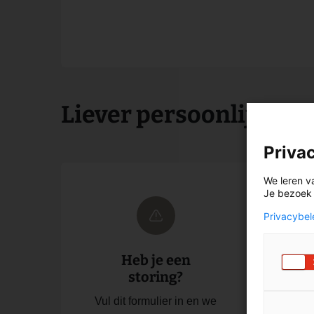
Liever persoonlijk con
Priva
We leren v
Je bezoek i
Privacybel
Heb je een
storing?
T
Vul dit formulier in en we