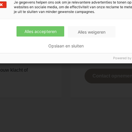
Je gegevens helpen ons ook om je relevantere advertenties te tonen op
E:
service@fijnwonen
Klantenservice
websites en sociale media, om de effectiviteit van onze reclame te met
je uit te sluiten van minder gewenste campagnes.
onderhoud (24/7)
Alles accepteren
Alles weigeren
Opslaan en sluiten
Powered by
estie?
ouw klacht of
Contact opneme