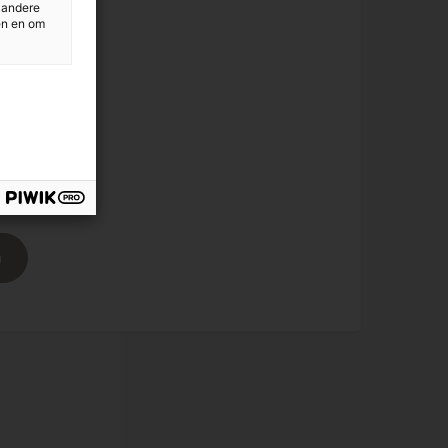
 andere
.nl
en en om
n