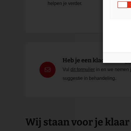
helpen je verder.
Heb je een klacht of sugg
Vul
dit formulier
in en we nemen j
suggestie in behandeling.
Wij staan voor je klaar