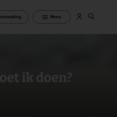
nnismaking
Menu
oet ik doen?