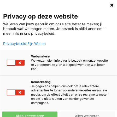
Home
Privacy op deze website
We leren van jouw gebruik om onze site beter te maken; jij
bepaalt wat we mogen meten. Je bezoek is altijd anoniem -
meer info in ons privacybeleid.
Privacybeleid Fijn Wonen
Webanalyse
We verzamelen info over je bezoek om onze website
te verbeteren, te zien wat goed werkt en wat beter
kan.
Remarketing
Je gegevens helpen ons ook om je relevantere
advertenties te tonen op andere websites en sociale
media, om de effectiviteit van onze reclame te meten
en om je uit te sluiten van minder gewenste
campagnes.
10-3-2026
9 vragen aan Sake Lageveen
Alles accepteren
Alles weigeren