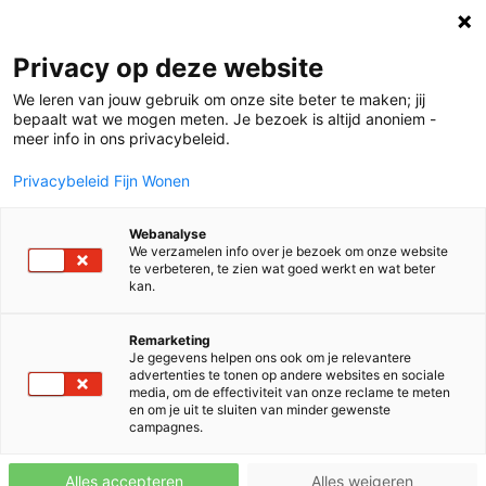
Privacy op deze website
We leren van jouw gebruik om onze site beter te maken; jij
bepaalt wat we mogen meten. Je bezoek is altijd anoniem -
meer info in ons privacybeleid.
Privacybeleid Fijn Wonen
''Bij Fijn Wonen weet je wat je
kunt verwachten''
Webanalyse
We verzamelen info over je bezoek om onze website
Het product is duidelijk. Dat houdt het overzichtelijk.
te verbeteren, te zien wat goed werkt en wat beter
kan.
Remarketing
Je gegevens helpen ons ook om je relevantere
advertenties te tonen op andere websites en sociale
media, om de effectiviteit van onze reclame te meten
en om je uit te sluiten van minder gewenste
campagnes.
Interviews
Inspiratie
Alles accepteren
Alles weigeren