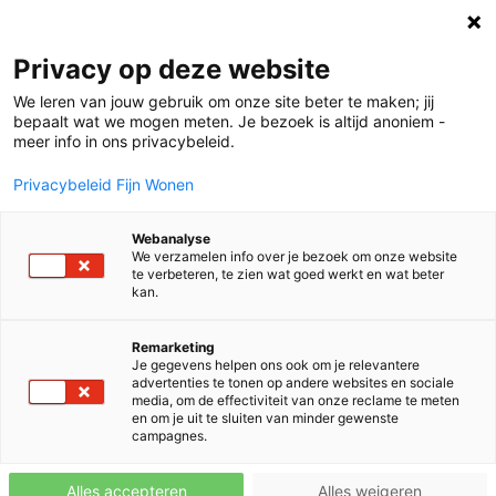
Projecten
Privacy op deze website
We leren van jouw gebruik om onze site beter te maken; jij
bepaalt wat we mogen meten. Je bezoek is altijd anoniem -
Gorredijk | 42 woningen
meer info in ons privacybeleid.
Privacybeleid Fijn Wonen
Friesland
Afgeleverd
Webanalyse
We verzamelen info over je bezoek om onze website
te verbeteren, te zien wat goed werkt en wat beter
kan.
Remarketing
Je gegevens helpen ons ook om je relevantere
advertenties te tonen op andere websites en sociale
media, om de effectiviteit van onze reclame te meten
en om je uit te sluiten van minder gewenste
campagnes.
Alles accepteren
Alles weigeren