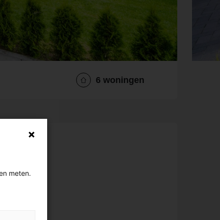
6
woningen
gen meten.