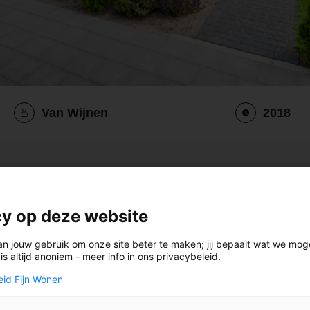
Van Wijnen
2018
ngen
cy op deze website
an jouw gebruik om onze site beter te maken; jij bepaalt wat we mo
 in Gorredijk.
s altijd anoniem - meer info in ons privacybeleid.
eid Fijn Wonen