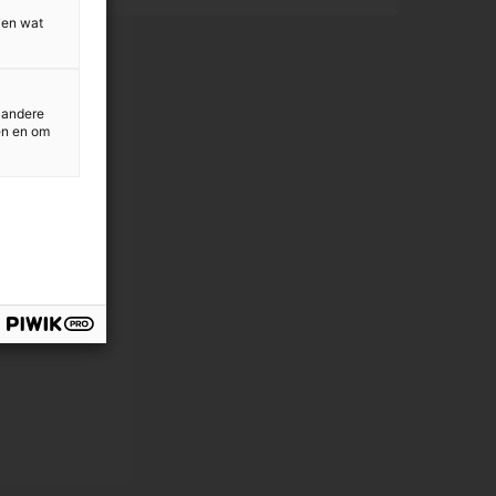
ien wat
 andere
en en om