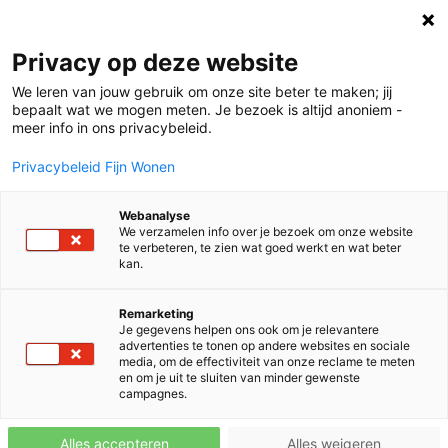
Projecten
Privacy op deze website
We leren van jouw gebruik om onze site beter te maken; jij
bepaalt wat we mogen meten. Je bezoek is altijd anoniem -
Volendam | 9 woningen
meer info in ons privacybeleid.
Privacybeleid Fijn Wonen
Noord-Holland
In voorbereiding
Webanalyse
We verzamelen info over je bezoek om onze website
te verbeteren, te zien wat goed werkt en wat beter
kan.
Remarketing
Je gegevens helpen ons ook om je relevantere
advertenties te tonen op andere websites en sociale
media, om de effectiviteit van onze reclame te meten
en om je uit te sluiten van minder gewenste
campagnes.
Alles accepteren
Alles weigeren