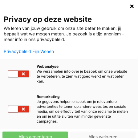
Fijn voor
Verhalen
Privacy op deze website
iedereen
We leren van jouw gebruik om onze site beter te maken; jij
bepaalt wat we mogen meten. Je bezoek is altijd anoniem -
meer info in ons privacybeleid.
Privacybeleid Fijn Wonen
Fijn samenwerken met Kees en
Webanalyse
Maaike
We verzamelen info over je bezoek om onze website
te verbeteren, te zien wat goed werkt en wat beter
kan.
Remarketing
Je gegevens helpen ons ook om je relevantere
advertenties te tonen op andere websites en sociale
media, om de effectiviteit van onze reclame te meten
en om je uit te sluiten van minder gewenste
campagnes.
Klantverhalen
Nul-op-de-meter
Alles accepteren
Alles weigeren