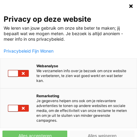
Verhalen
Privacy op deze website
We leren van jouw gebruik om onze site beter te maken; jij
bepaalt wat we mogen meten. Je bezoek is altijd anoniem -
meer info in ons privacybeleid.
Privacybeleid Fijn Wonen
Of wij hoog van de toren blazen?
Absoluut!
Webanalyse
We verzamelen info over je bezoek om onze website
Maak kennis met de hoogbouw binnen het Fijn Wonen-
te verbeteren, te zien wat goed werkt en wat beter
assortiment
kan.
Remarketing
Je gegevens helpen ons ook om je relevantere
advertenties te tonen op andere websites en sociale
media, om de effectiviteit van onze reclame te meten
en om je uit te sluiten van minder gewenste
campagnes.
Interviews
Inspiratie
Circulair bouwen
Alles accepteren
Alles weigeren