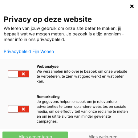
Verhalen
Privacy op deze website
We leren van jouw gebruik om onze site beter te maken; jij
bepaalt wat we mogen meten. Je bezoek is altijd anoniem -
meer info in ons privacybeleid.
Privacybeleid Fijn Wonen
Zeeland maakt kennis met Fijn
Webanalyse
Wonen
We verzamelen info over je bezoek om onze website
te verbeteren, te zien wat goed werkt en wat beter
kan.
Remarketing
Je gegevens helpen ons ook om je relevantere
advertenties te tonen op andere websites en sociale
media, om de effectiviteit van onze reclame te meten
en om je uit te sluiten van minder gewenste
campagnes.
Nieuws
Circulair bouwen
Alles accepteren
Alles weigeren