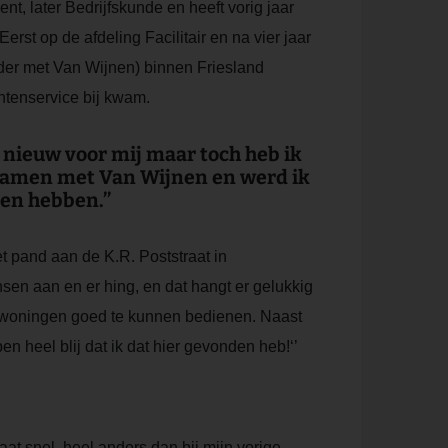
, later Bedrijfskunde en heeft vorig jaar
rst op de afdeling Facilitair en na vier jaar
der met Van Wijnen) binnen Friesland
ntenservice bij kwam.
 nieuw voor mij maar toch heb ik
 samen met Van Wijnen en werd ik
gen hebben.’’
t pand aan de K.R. Poststraat in
nsen aan en er hing, en dat hangt er gelukkig
n-woningen goed te kunnen bedienen. Naast
n heel blij dat ik dat hier gevonden heb!‘’
aat snel, heel anders dan bij mijn vorige