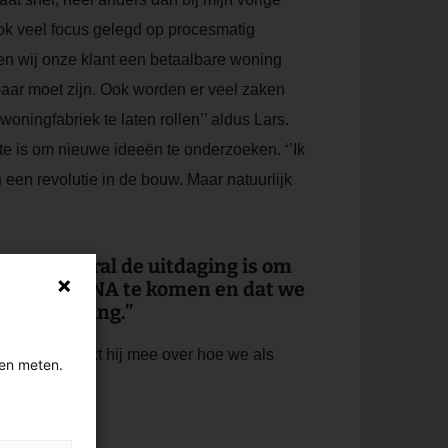
ook veel focus gelegd op procesmatig
n wij onze klant een betaalbare woning
dbaar moet zijn. Ook worden er veel zaken
ingfabriek te laten rollen’’ aldus Lars.
mte is om nieuwe ideeën te onderzoeken. ‘’Ik
een revolutie in de bouw. Maar natuurlijk
het nu vooral de uitdaging is om
r in ons DNA te komen en dat we
l voldoening.’’
n Wonen en denkt hij mee over hoe we als
gen meten.