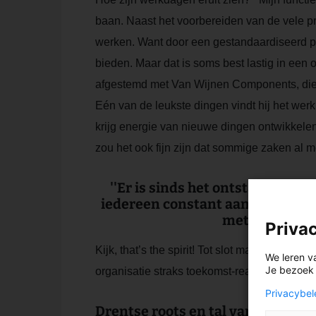
baan. Naast het voorbereiden van de vele pr
werken. Want door een gestandaardiseerd p
bieden. Maar dat is soms best lastig in een 
afgestemd met Van Wijnen Components, die on
Eén van de leukste dingen vindt hij het werk
krijg energie van nieuwe dingen ontwikkelen
zou het ook fijn zijn dat sommige zaken al m
''Er is sinds het ontstaan van 
iedereen constant aangehaakt t
met z’n allen 
Priva
Kijk, that’s the spirit! Tot slot maakt Lars
We leren v
Je bezoek i
organisatie straks toekomst-ready zijn en w
Privacybel
Drentse roots en tal van tattoos