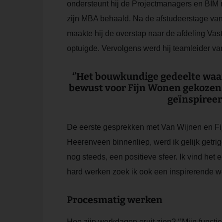
ondersteunt hij de Projectmanagers en BIM m
zijn MBA behaald. Na de afstudeerstage van zi
maakte hij de overstap naar de afdeling Va
optuigde. Vervolgens werd hij teamleider va
‘’Het bouwkundige gedeelte waar
bewust voor Fijn Wonen gekozen.
geïnspireerd
De eerste gesprekken met Van Wijnen en Fijn
Heerenveen binnenliep, werd ik gelijk getrig
nog steeds, een positieve sfeer. Ik vind h
hard werken zoek ik ook een inspirerende wer
Procesmatig werken
Hoe zijn werkdagen eruit zien? ‘’Mijn functie