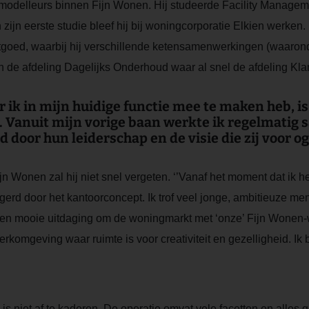
odelleurs binnen Fijn Wonen. Hij studeerde Facility Management
jn eerste studie bleef hij bij woningcorporatie Elkien werken. Ee
stgoed, waarbij hij verschillende ketensamenwerkingen (waaron
n de afdeling Dagelijks Onderhoud waar al snel de afdeling Kla
 ik in mijn huidige functie mee te maken heb, is
 Vanuit mijn vorige baan werkte ik regelmatig
 door hun leiderschap en de visie die zij voor o
 Wonen zal hij niet snel vergeten. ‘’Vanaf het moment dat ik he
gerd door het kantoorconcept. Ik trof veel jonge, ambitieuze me
et een mooie uitdaging om de woningmarkt met ‘onze’ Fijn Wone
komgeving waar ruimte is voor creativiteit en gezelligheid. Ik be
 is niet af te kaderen. De operatie omvat vele facetten en alles g