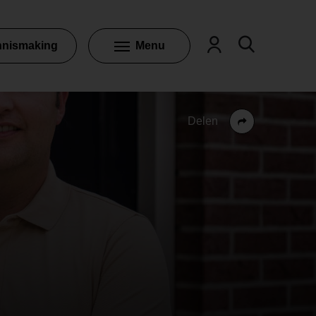
nnismaking
Menu
Delen