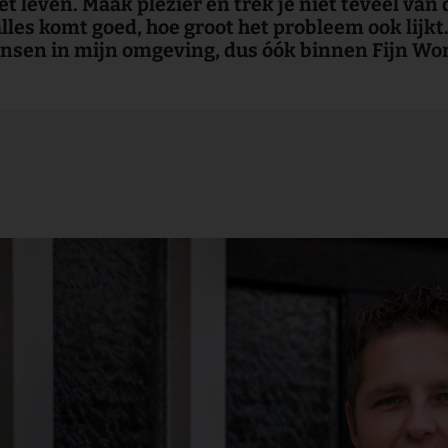
et leven. Maak plezier en trek je niet teveel va
alles komt goed, hoe groot het probleem ook lijk
nsen in mijn omgeving, dus óók binnen Fijn Wone