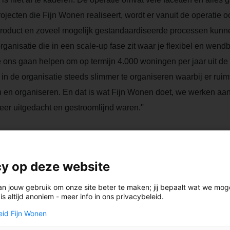
ojecten die Fijn Wonen realiseert, wordt er vanuit de operatie 
roduct en zoveel mogelijk gestandaardiseerde processen kunne
organisatie die in een scale-up fase zit waar je flexibel en wen
s gaan helpen om op termijn 4.000 woningen per jaar uit de won
 in de organisatie steeds slimmer te organiseren waarbij er rui
 en organiseren. En dat is wat Fijn Wonen doet, we werken aan 
eer uitgedacht en gestroomlijnd waren.''
Fijn Wonen zoveel gebeurd en veranderd waarbij 
e houden. Continu verbeteren begint steeds mee
werken aan zo’n mooie ambitie, geeft mij heel vee
cy op deze website
 sinds dit jaar ook deel uit van het MT (Managementteam) van Fij
an jouw gebruik om onze site beter te maken; jij bepaalt wat we mo
s altijd anoniem - meer info in ons privacybeleid.
aar de focus voor de komende jaren op moet liggen.
eid Fijn Wonen