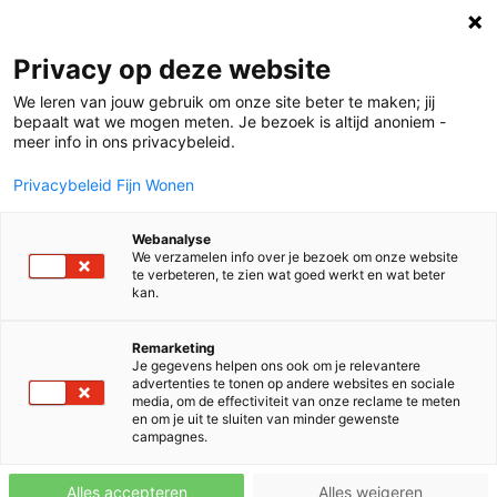
Projecten
Privacy op deze website
We leren van jouw gebruik om onze site beter te maken; jij
bepaalt wat we mogen meten. Je bezoek is altijd anoniem -
Bad Nieuweschans | 19 woningen
meer info in ons privacybeleid.
Privacybeleid Fijn Wonen
Groningen
Afgeleverd
Webanalyse
We verzamelen info over je bezoek om onze website
te verbeteren, te zien wat goed werkt en wat beter
kan.
Remarketing
Je gegevens helpen ons ook om je relevantere
advertenties te tonen op andere websites en sociale
media, om de effectiviteit van onze reclame te meten
en om je uit te sluiten van minder gewenste
campagnes.
Alles accepteren
Alles weigeren