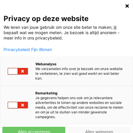
Bedankt voor jouw aanmelding!
Privacy op deze website
Jouw inschrijving op de nieuwsbrief van Fijn is nu
We leren van jouw gebruik om onze site beter te maken; jij
definitief. Je ontvangt vanaf nu ongeveer elke zes
bepaalt wat we mogen meten. Je bezoek is altijd anoniem -
meer info in ons privacybeleid.
weken de nieuwsbrief met daarin het laatste nieuws,
de nieuwste projecten en meer informatie over onze
Privacybeleid Fijn Wonen
producten.
Webanalyse
We verzamelen info over je bezoek om onze website
te verbeteren, te zien wat goed werkt en wat beter
kan.
Remarketing
Je gegevens helpen ons ook om je relevantere
advertenties te tonen op andere websites en sociale
media, om de effectiviteit van onze reclame te meten
en om je uit te sluiten van minder gewenste
campagnes.
Alles accepteren
Alles weigeren