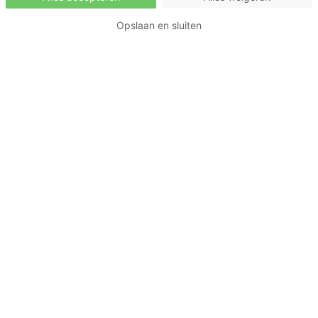
Opslaan en sluiten
Voorkeuren aanpassen
Wil je jouw voorkeuren aanpassen of je
uitschrijven voor de nieuwsbrief? Dat kun je doen
via onderstaande button.
Voorkeuren aanpassen
Heb je dit al gelezen?