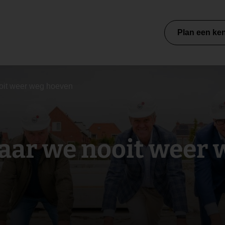
Plan een ke
oit weer weg hoeven
aar we nooit weer