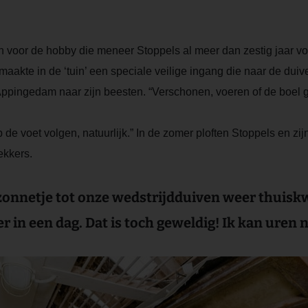
voor de hobby die meneer Stoppels al meer dan zestig jaar vol l
kte in de ‘tuin’ een speciale veilige ingang die naar de duiven l
n Appingedam naar zijn beesten. “Verschonen, voeren of de boel
voet volgen, natuurlijk.” In de zomer ploften Stoppels en zi
ekkers.
zonnetje tot onze wedstrijdduiven weer thuiskw
in een dag. Dat is toch geweldig! Ik kan uren na