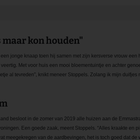
es maar kon houden"
maar een jonge knaap toen hij samen met zijn kersverse vrouw e
 veertig. Met voor huis een mooi bloementuintje en achter genoe
je al tevreden”, knikt meneer Stoppels. Zolang ik mijn duifje
am
land besloot in de zomer van 2019 alle huizen aan de Emmastra
ningen. Een goede zaak, meent Stoppels. “Alles kraakte en pie
t wat meegekregen van de aardbevingen, het is toch goed dat de