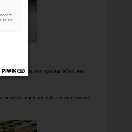
 andere
en en om
ootbrachten, de woning waar lief en leed
s waar we de afgelopen halve eeuw gewoond