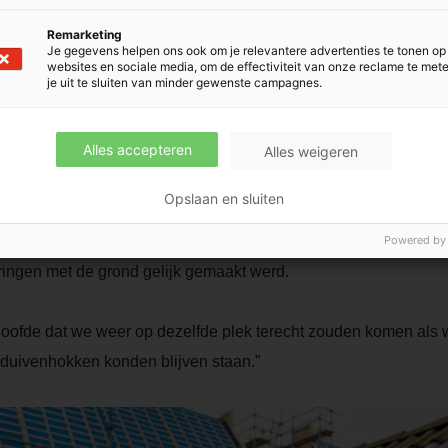
Remarketing
Je gegevens helpen ons ook om je relevantere advertenties te tonen op
websites en sociale media, om de effectiviteit van onze reclame te met
je uit te sluiten van minder gewenste campagnes.
Alles accepteren
Alles weigeren
g
Opslaan en sluiten
Powered by
het huis waar meneer en mevrouw Stoppels hun twee kinderen gr
ringen met de grond gelijk gemaakt werd.
loofde dat we weer op dezelfde plek terecht zouden komen al
 duivenhokken konden blijven staan.”