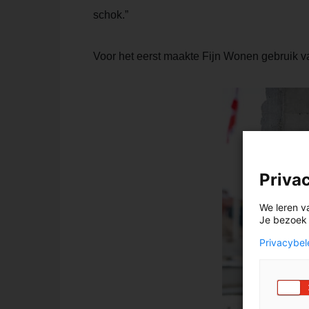
schok.”
Voor het eerst maakte Fijn Wonen gebruik 
Priva
We leren v
Je bezoek i
Privacybel