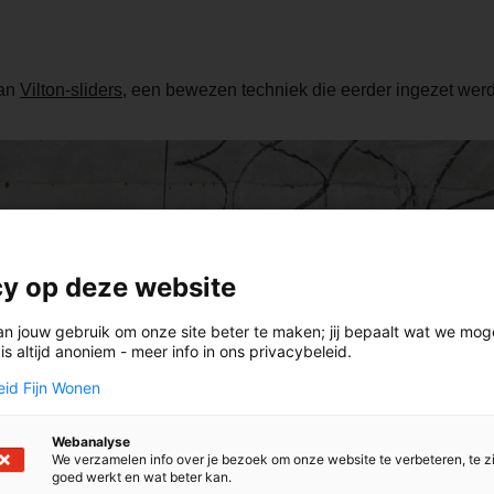
van
Vilton-sliders
, een bewezen techniek die eerder ingezet we
cy op deze website
an jouw gebruik om onze site beter te maken; jij bepaalt wat we mo
s altijd anoniem - meer info in ons privacybeleid.
eid Fijn Wonen
Webanalyse
We verzamelen info over je bezoek om onze website te verbeteren, te z
goed werkt en wat beter kan.