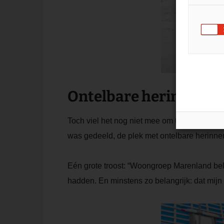
Ontelbare herinnerin
Toch viel het nog niet mee om te zien hoe 
was gedeeld, de plek met ontelbare herinne
Eén grote troost: “Woongroep Marenland be
hadden. En minstens zo belangrijk: dat mijn