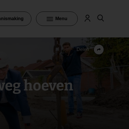
nnismaking
Menu
Delen
 weg hoeven