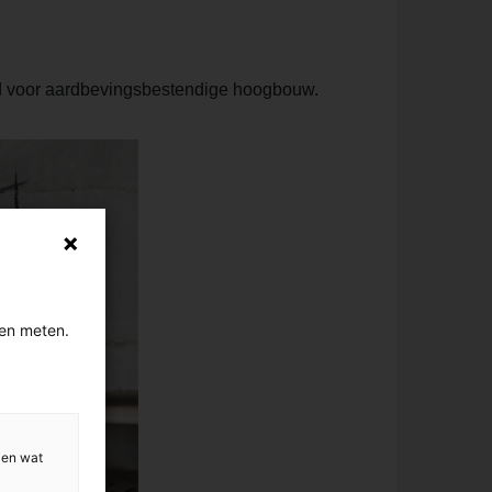
rd voor aardbevingsbestendige hoogbouw.
gen meten.
ien wat